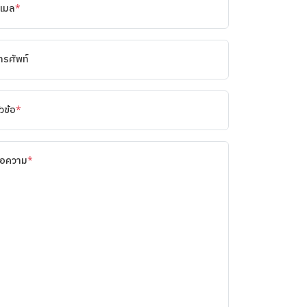
ีเมล
*
ทรศัพท์
ัวข้อ
*
้อความ
*