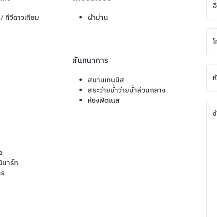
อ
ี / ทีวีดาวเทียม
ผ้าม่าน
โ
สันทนาการ
ห
สนามเทนนิส
สระว่ายน้ำว่ายน้ำส่วนกลาง
ห้องฟิตเนส
ข
จ
นิมาร์ท
าร