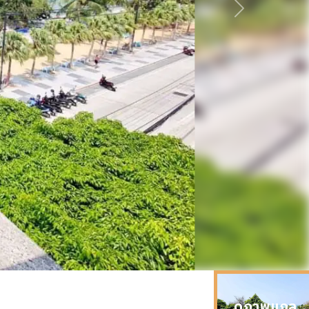
ถัดไป
ดูภาพแกล