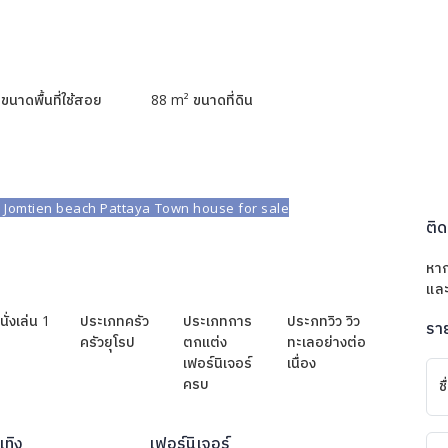
ขนาดพื้นที่ใช้สอย
88
m² ขนาดที่ดิน
Jomtien beach Pattaya
Town house for sale
ติด
หา
และ
นั่งเล่น
1
ประเภทครัว
ประเภทการ
ประภทวิว
วิว
รา
ครัวยุโรป
ตกแต่ง
ทะเลอย่างต่อ
เฟอร์นิเจอร์
เนื่อง
ครบ
ชื
เทิง
เฟอร์นิเจอร์